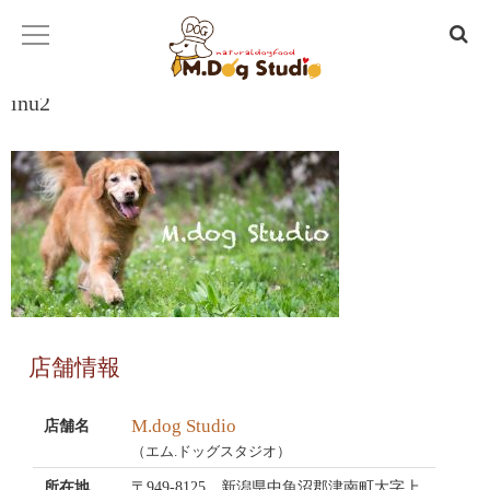
inu2
店舗情報
M.dog Studio
店舗名
（エム.ドッグスタジオ）
所在地
〒949-8125 新潟県中魚沼郡津南町大字上