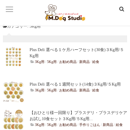
カテゴリー:
3Kg用
Plus Deli 選べる１ケ月ハーフセット(30食)３Kg用/５
Kg用
3Kg用
/
5Kg用
/
お勧め商品
/
新商品
/
給食
Plus Deli 選べる１週間セット(14食)３Kg用/５Kg用
3Kg用
/
5Kg用
/
お勧め商品
/
新商品
/
給食
【おひとり様一回限り】プラスデリ・プラスデリケア
お試し10食セット３Kg用/５Kg用...
3Kg用
/
5Kg用
/
お勧め商品
/
手作りごはん
/
新商品
/
給食