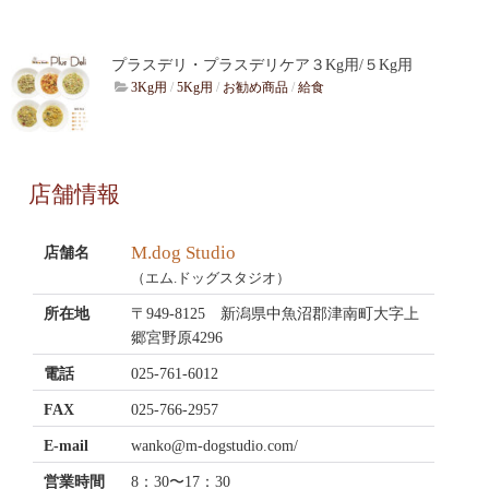
プラスデリ・プラスデリケア３Kg用/５Kg用
3Kg用
/
5Kg用
/
お勧め商品
/
給食
店舗情報
M.dog Studio
店舗名
（エム.ドッグスタジオ）
所在地
〒949-8125 新潟県中魚沼郡津南町大字上
郷宮野原4296
電話
025-761-6012
FAX
025-766-2957
E-mail
wanko@m-dogstudio.com/
営業時間
8：30〜17：30