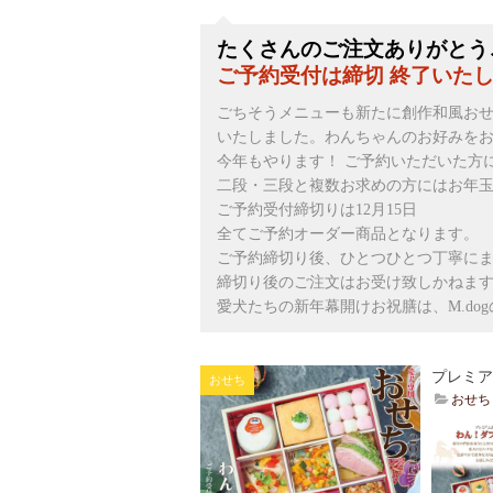
たくさんのご注文ありがとう
ご予約受付は締切 終了いた
ごちそうメニューも新たに創作和風お
いたしました。わんちゃんのお好みを
今年もやります！ ご予約いただいた方
二段・三段と複数お求めの方にはお年玉
ご予約受付締切りは12月15日
全てご予約オーダー商品となります。
ご予約締切り後、ひとつひとつ丁寧に
締切り後のご注文はお受け致しかねます
愛犬たちの新年幕開けお祝膳は、M.dogのおせ
プレミア
おせち
おせち