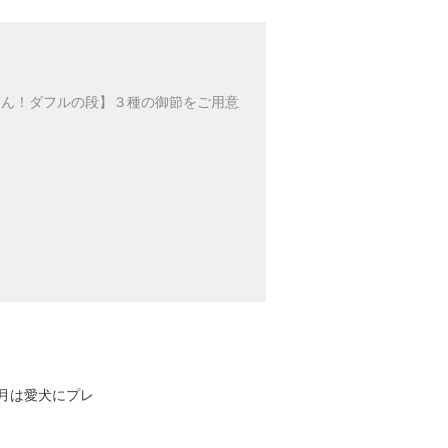
わん！ダフルの段】３種の御節をご用意
正月は愛犬にプレ