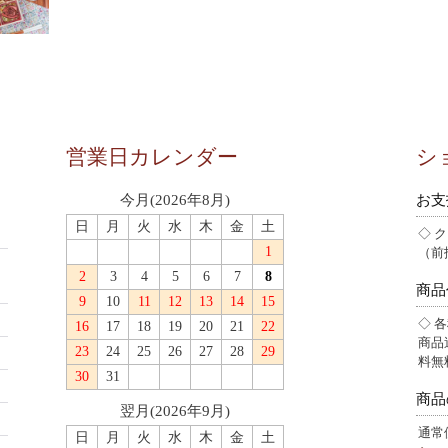
営業日カレンダー
シ
お支
今月(2026年8月)
日
月
火
水
木
金
土
◇ 
1
（前
2
3
4
5
6
7
8
商品
9
10
11
12
13
14
15
◇ 
16
17
18
19
20
21
22
商品
23
24
25
26
27
28
29
料無
30
31
商品
翌月(2026年9月)
通常
日
月
火
水
木
金
土