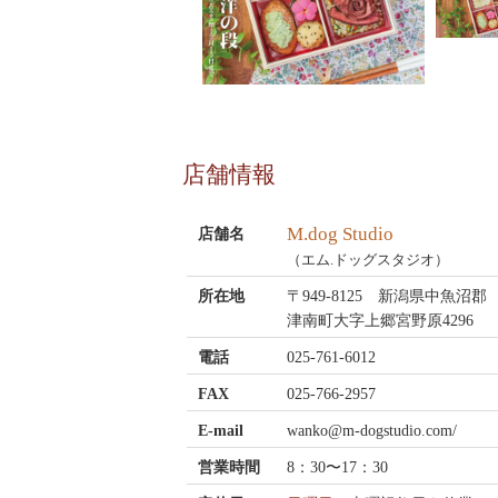
店舗情報
M.dog Studio
店舗名
（エム.ドッグスタジオ）
所在地
〒949-8125 新潟県中魚沼郡
津南町大字上郷宮野原4296
電話
025-761-6012
FAX
025-766-2957
E-mail
wanko@m-dogstudio.com/
営業時間
8：30〜17：30