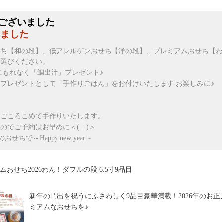
ございました
しました
せち【和の段】、低アレルゲンおせち【洋の段】、プレミアムおせち【
お選びください。
にもれなく「鯛出汁」プレゼント♪
プレゼントとして「手作りごはん」をお付けいたします お楽しみに♪
まごころこめて手作りいたします。
のでご予約はお早めに＜(＿)＞
ちで～Happy new year～
ムおせち2026わん！ダフルの段 6.5寸9品目
新年の門出を祝うにふさわしく9品目豪華満載！2026年のお
ミアムなおせちを♪